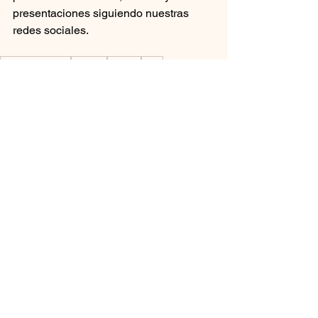
presentaciones siguiendo nuestras 
redes sociales.
Foro del Andén
Cuautla
Cultura
Tlalli
Tlalli
Foro del Andén
Ver todo
Entradas recientes