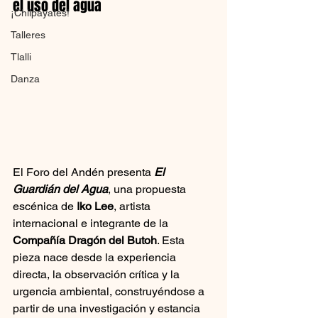
el uso del agua
¡Chilpayates!
Talleres
Tlalli
Danza
El Foro del Andén presenta 
El 
Guardián del Agua
, una propuesta 
escénica de 
Iko Lee
, artista 
internacional e integrante de la 
Compañía Dragón del Butoh
. Esta 
pieza nace desde la experiencia 
directa, la observación crítica y la 
urgencia ambiental, construyéndose a 
partir de una investigación y estancia 