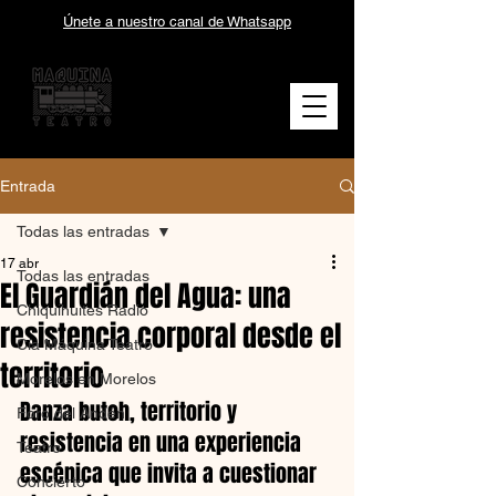
Únete a nuestro canal de Whatsapp
Entrada
Todas las entradas
17 abr
Todas las entradas
El Guardián del Agua: una
Chiquihuites Radio
resistencia corporal desde el
Cía Máquina Teatro
territorio
Morelos en Morelos
Danza butoh, territorio y 
Foro del Andén
resistencia en una experiencia 
Teatro
escénica que invita a cuestionar 
Concierto