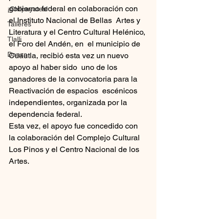
gobierno federal en colaboración con 
¡Chilpayates!
el Instituto Nacional de Bellas  Artes y 
Talleres
Literatura y el Centro Cultural Helénico, 
Tlalli
el Foro del Andén, en  el municipio de 
Danza
Cuautla, recibió esta vez un nuevo 
apoyo al haber sido  uno de los 
ganadores de la convocatoria para la 
Reactivación de espacios  escénicos 
independientes, organizada por la 
dependencia federal.
Esta vez, el apoyo fue concedido con 
la colaboración del Complejo Cultural 
Los Pinos y el Centro Nacional de los 
Artes. 