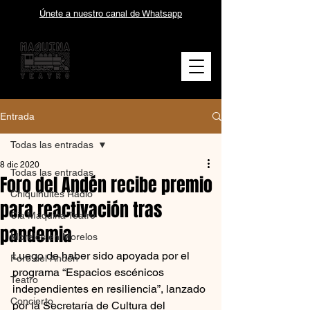
Únete a nuestro canal de Whatsapp
Entrada
Todas las entradas
8 dic 2020
Todas las entradas
Foro del Andén recibe premio
Chiquihuites Radio
para reactivación tras
Cía Máquina Teatro
pandemia
Morelos en Morelos
Luego de haber sido apoyada por el 
Foro del Andén
programa “Espacios escénicos  
Teatro
independientes en resiliencia”, lanzado 
Concierto
por la Secretaría de Cultura del  