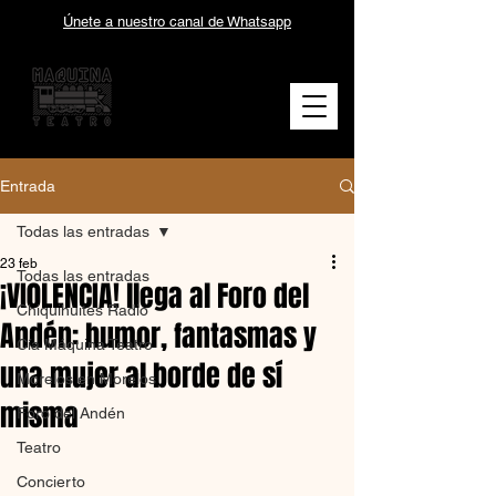
Únete a nuestro canal de Whatsapp
Entrada
Todas las entradas
23 feb
Todas las entradas
¡VI0LENCIA! llega al Foro del
Chiquihuites Radio
Andén: humor, fantasmas y
Cía Máquina Teatro
una mujer al borde de sí
Morelos en Morelos
misma
Foro del Andén
Teatro
Concierto