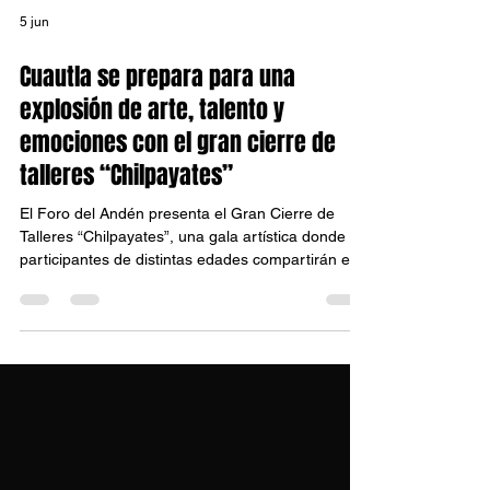
5 jun
Cuautla se prepara para una
explosión de arte, talento y
emociones con el gran cierre de
talleres “Chilpayates”
El Foro del Andén presenta el Gran Cierre de
Talleres “Chilpayates”, una gala artística donde
participantes de distintas edades compartirán el
resultado de meses de creatividad, aprendizaje y
trabajo colectivo a través de la pintura, la danza,
el teatro y los proyectos digitales. Una celebración
llena de arte, comunidad y talento local.