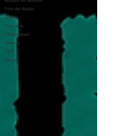
Morelos en Morelos
Foro del Andén
Teatro
Concierto
¡Chilpayates!
Talleres
Tlalli
Danza