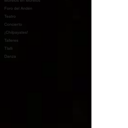
Morelos en Morelos
Foro del Andén
Teatro
Concierto
¡Chilpayates!
Talleres
Tlalli
Danza