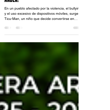
¡UN PEQUEÑO HÉROE ESTÁ A PUNTO DE
ENTRAR EN ACCIÓN EN EL FORO DEL
ANDÉN!
En un pueblo afectado por la violencia, el bullying
y el uso excesivo de dispositivos móviles, surge
Ticu-Man, un niño que decide convertirse en
superhéroe para rescatar a su comunidad. A
través del humor, la fantasía y personajes
entrañables, esta obra invita a reflexionar sobre la
empatía, la convivencia y la construcción de una
cultura de paz.